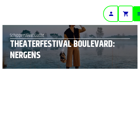
- Home pagina
Schippers&VanGucht
THEATERFESTIVAL BOULEVARD:
NERGENS