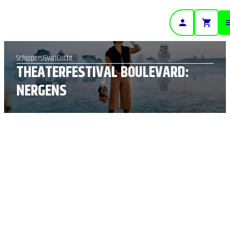
- Home pagina
Schippers&VanGucht
THEATERFESTIVAL BOULEVARD:
NERGENS