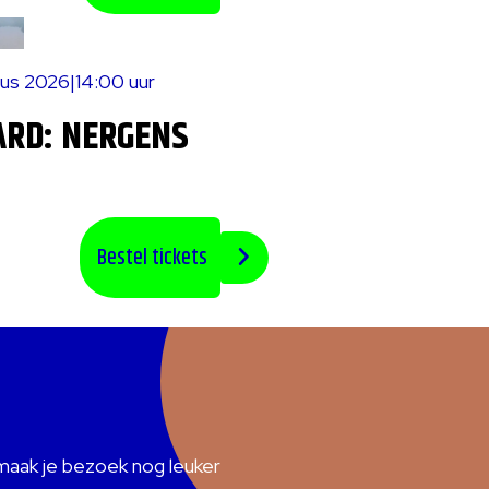
tus 2026
|
14:00 uur
ARD: NERGENS
Bestel tickets
maak je bezoek nog leuker