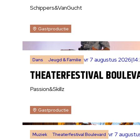
Schippers&VanGucht
Gastproductie
vr 7 augustus 2026
|
14
Dans
Jeugd & Familie
THEATERFESTIVAL BOULEVA
Passion&Skillz
Gastproductie
vr 7 august
Muziek
Theaterfestival Boulevard