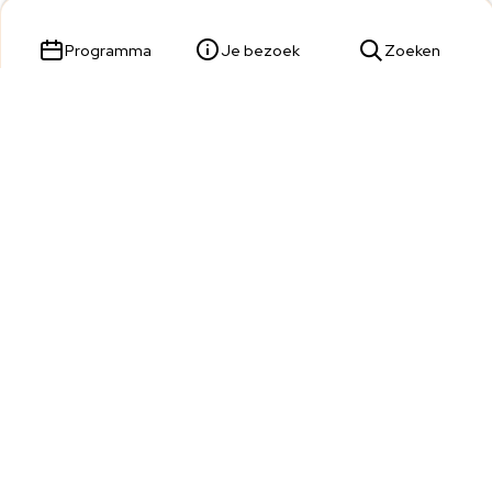
Programma
Je bezoek
Zoeken
Parade 23,
5211 KL 's-Hertogenbosch
Tickets & Service:
073 680 9809
Wij zijn telefonisch bereikbaar van dinsdag t/m zondag van