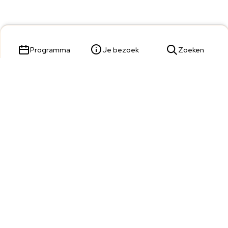
Programma
Je bezoek
Zoeken
Parade 23,
5211 KL 's-Hertogenbosch
Tickets & Service:
073 680 9809