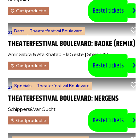
Bestel tickets
Gastproductie
Dans
Theaterfestival Boulevard
za 8 augustus 2026
|
21:00 uur
THEATERFESTIVAL BOULEVARD: BADKE (REMIX)
Amir Sabra & Ata Khatab - laGeste | Stereo48
Bestel tickets
Gastproductie
Specials
Theaterfestival Boulevard
zo 9 augustus 2026
|
14:00 uur
THEATERFESTIVAL BOULEVARD: NERGENS
Schippers&VanGucht
Bestel tickets
Gastproductie