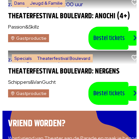
Dans
Jeugd & Familie
za 8 augustus 2026
|
13:00 uur
THEATERFESTIVAL BOULEVARD: ANOCHI (4+)
Passion&Skillz
Bestel tickets
Gastproductie
Specials
Theaterfestival Boulevard
za 8 augustus 2026
|
14:00 uur
THEATERFESTIVAL BOULEVARD: NERGENS
Schippers&VanGucht
Bestel tickets
Gastproductie
VRIEND WORDEN?
Word vriend van Theater aan de Parade en maak je bezoe