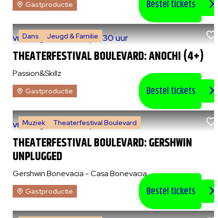
Bestel tickets
Gastproductie
Dans
Jeugd & Familie
vr 7 augustus 2026
|
14:30 uur
THEATERFESTIVAL BOULEVARD: ANOCHI (4+)
Passion&Skillz
Bestel tickets
Gastproductie
Muziek
Theaterfestival Boulevard
vr 7 augustus 2026
|
20:30 uur
THEATERFESTIVAL BOULEVARD: GERSHWIN
UNPLUGGED
Gershwin Bonevacia - Casa Bonevacia
Bestel tickets
Gastproductie