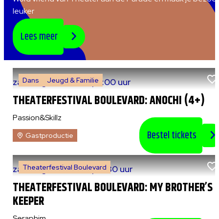
leuker
Lees meer
Dans
Jeugd & Familie
za 8 augustus 2026
|
15:00 uur
THEATERFESTIVAL BOULEVARD: ANOCHI (4+)
Passion&Skillz
Bestel tickets
Gastproductie
Theaterfestival Boulevard
za 8 augustus 2026
|
20:30 uur
THEATERFESTIVAL BOULEVARD: MY BROTHER’S
KEEPER
Seraphim