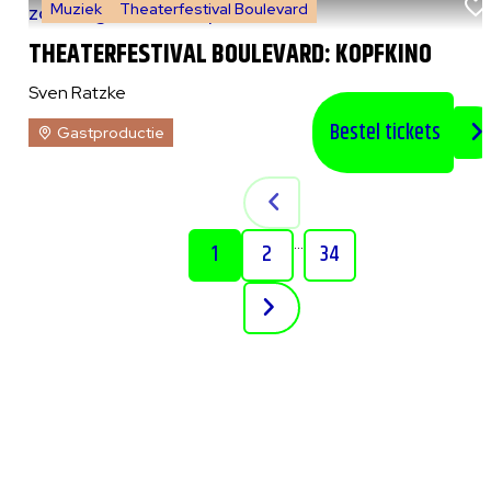
Muziek
Theaterfestival Boulevard
zo 9 augustus 2026
|
15:00 uur
THEATERFESTIVAL BOULEVARD: KOPFKINO
Sven Ratzke
Bestel tickets
Gastproductie
...
1
2
34