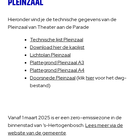
PLEINZAAL
Hieronder vind je de technische gegevens van de
Pleinzaal van Theater aan de Parade
Technische lijst Pleinzaal
Download hier de kaplijst
Lichtplan Pleinzaal
Plattegrond Pleinzaal A3
Plattegrond Pleinzaal A4
Doorsnede Pleinzaal
(klik
hier
voor het dwg-
bestand)
Vanaf 1 maart 2025 is er een zero-emissiezone in de
binnenstad van ’s-Hertogenbosch.
Lees meer via de
website van de gemeente
.