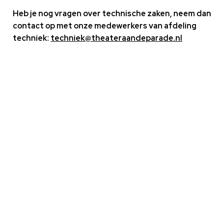
Heb je nog vragen over technische zaken, neem dan
contact op met onze medewerkers van afdeling
techniek:
techniek@theateraandeparade.nl