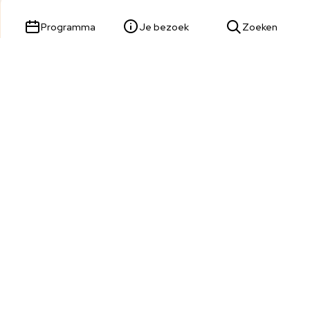
Programma
Je bezoek
Zoeken
Parade 23,
5211 KL 's-Hertogenbosch
Tickets & Service:
073 680 9809
Wij zijn telefonisch bereikbaar van dinsdag t/m zondag van
13:00 tot 17:00 uur.