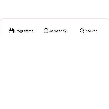
Programma
Je bezoek
Zoeken
Parade 23,
5211 KL 's-Hertogenbosch