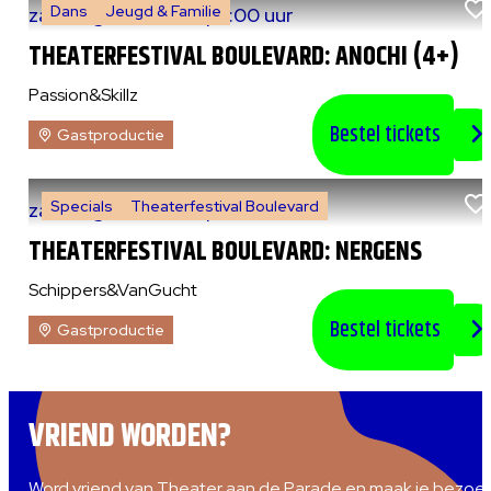
Dans
Jeugd & Familie
za 8 augustus 2026
|
13:00 uur
THEATERFESTIVAL BOULEVARD: ANOCHI (4+)
Passion&Skillz
Bestel tickets
Gastproductie
Specials
Theaterfestival Boulevard
za 8 augustus 2026
|
14:00 uur
THEATERFESTIVAL BOULEVARD: NERGENS
Schippers&VanGucht
Bestel tickets
Gastproductie
VRIEND WORDEN?
Word vriend van Theater aan de Parade en maak je bezoe