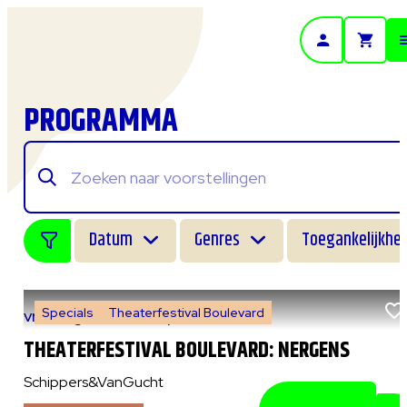
- Home pagina
PROGRAMMA
Datum
Genres
Toegankelijkhei
Specials
Theaterfestival Boulevard
vr 7 augustus 2026
|
14:00 uur
THEATERFESTIVAL BOULEVARD: NERGENS
Schippers&VanGucht