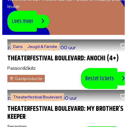
leuker
Lees meer
Dans
Jeugd & Familie
za 8 augustus 2026
|
15:00 uur
THEATERFESTIVAL BOULEVARD: ANOCHI (4+)
Passion&Skillz
Bestel tickets
Gastproductie
Theaterfestival Boulevard
za 8 augustus 2026
|
20:30 uur
THEATERFESTIVAL BOULEVARD: MY BROTHER’S
KEEPER
Seraphim