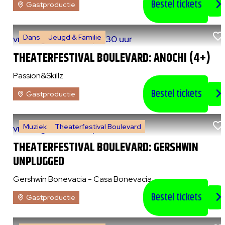
Bestel tickets
Gastproductie
Dans
Jeugd & Familie
vr 7 augustus 2026
|
14:30 uur
THEATERFESTIVAL BOULEVARD: ANOCHI (4+)
Passion&Skillz
Bestel tickets
Gastproductie
Muziek
Theaterfestival Boulevard
vr 7 augustus 2026
|
20:30 uur
THEATERFESTIVAL BOULEVARD: GERSHWIN
UNPLUGGED
Gershwin Bonevacia - Casa Bonevacia
Bestel tickets
Gastproductie