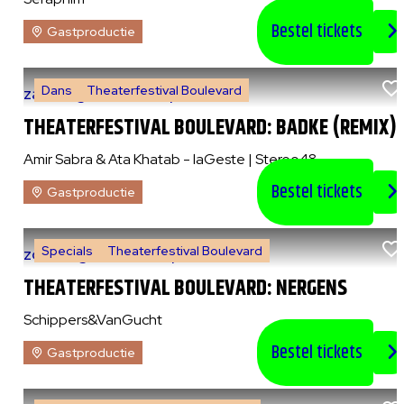
Bestel tickets
Gastproductie
Dans
Theaterfestival Boulevard
za 8 augustus 2026
|
21:00 uur
THEATERFESTIVAL BOULEVARD: BADKE (REMIX)
Amir Sabra & Ata Khatab - laGeste | Stereo48
Bestel tickets
Gastproductie
Specials
Theaterfestival Boulevard
zo 9 augustus 2026
|
14:00 uur
THEATERFESTIVAL BOULEVARD: NERGENS
Schippers&VanGucht
Bestel tickets
Gastproductie