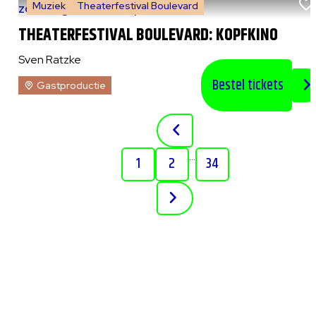
Muziek
Theaterfestival Boulevard
zo 9 augustus 2026
|
15:00 uur
THEATERFESTIVAL BOULEVARD: KOPFKINO
Sven Ratzke
Bestel tickets
Gastproductie
...
1
2
34