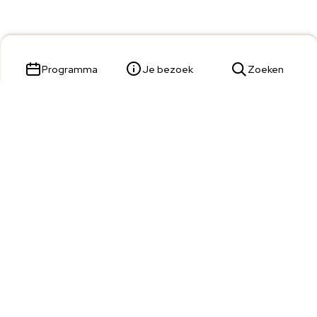
Programma
Je bezoek
Zoeken
Parade 23,
5211 KL 's-Hertogenbosch
Tickets & Service:
073 680 9809