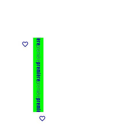
première
première
première
première
première
première
première