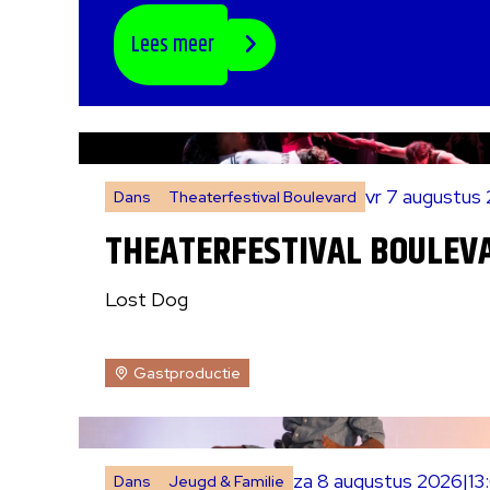
Lees meer
vr 7 augustus
Dans
Theaterfestival Boulevard
THEATERFESTIVAL BOULEVA
Lost Dog
Gastproductie
za 8 augustus 2026
|
13
Dans
Jeugd & Familie