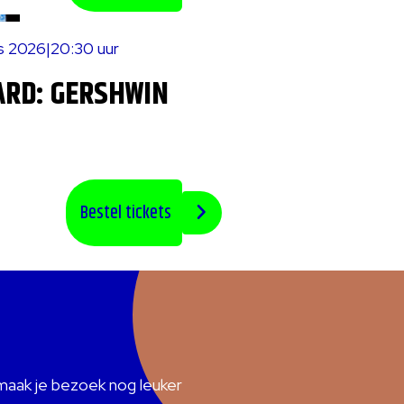
us 2026
|
20:30 uur
ARD: GERSHWIN
Bestel tickets
maak je bezoek nog leuker