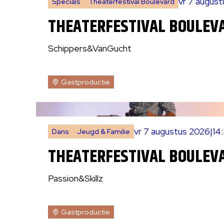
vr 7 augus
Specials
Theaterfestival Boulevard
THEATERFESTIVAL BOULEV
Schippers&VanGucht
Gastproductie
vr 7 augustus 2026
|
14
Dans
Jeugd & Familie
THEATERFESTIVAL BOULEVA
Passion&Skillz
Gastproductie