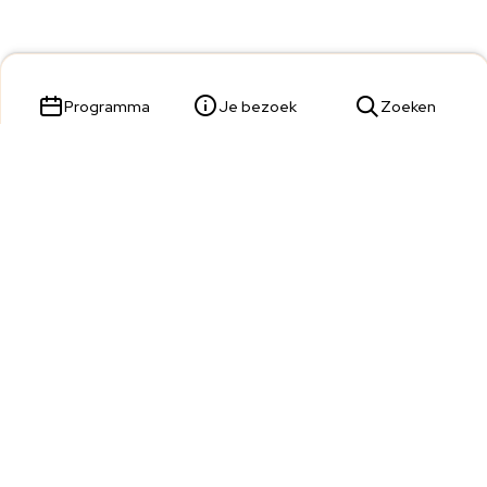
Programma
Je bezoek
Zoeken
Parade 23,
5211 KL 's-Hertogenbosch
Tickets & Service:
073 680 9809