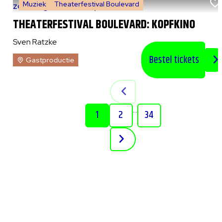
Muziek
Theaterfestival Boulevard
zo 9 augustus 2026
|
15:00 uur
THEATERFESTIVAL BOULEVARD: KOPFKINO
Sven Ratzke
Bestel tickets
Gastproductie
...
1
2
34