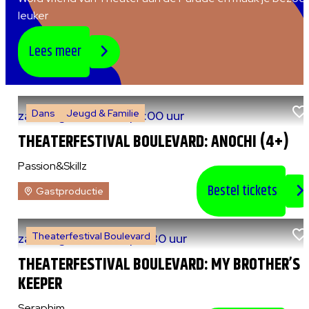
leuker
Lees meer
Dans
Jeugd & Familie
za 8 augustus 2026
|
15:00 uur
THEATERFESTIVAL BOULEVARD: ANOCHI (4+)
Passion&Skillz
Bestel tickets
Gastproductie
Theaterfestival Boulevard
za 8 augustus 2026
|
20:30 uur
THEATERFESTIVAL BOULEVARD: MY BROTHER’S
KEEPER
Seraphim