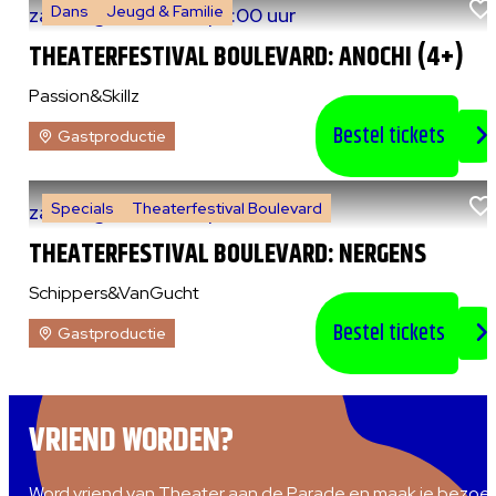
Dans
Jeugd & Familie
za 8 augustus 2026
|
13:00 uur
THEATERFESTIVAL BOULEVARD: ANOCHI (4+)
Passion&Skillz
Bestel tickets
Gastproductie
Specials
Theaterfestival Boulevard
za 8 augustus 2026
|
14:00 uur
THEATERFESTIVAL BOULEVARD: NERGENS
Schippers&VanGucht
Bestel tickets
Gastproductie
VRIEND WORDEN?
Word vriend van Theater aan de Parade en maak je bezoe