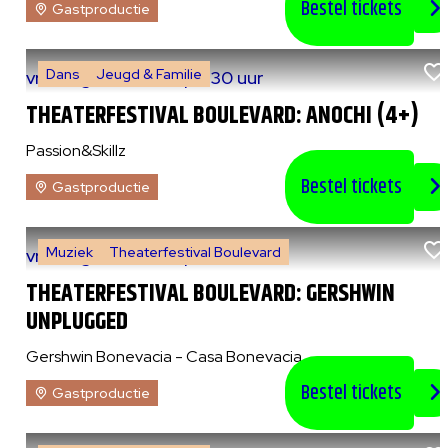
Bestel tickets
Gastproductie
Dans
Jeugd & Familie
vr 7 augustus 2026
|
14:30 uur
THEATERFESTIVAL BOULEVARD: ANOCHI (4+)
Passion&Skillz
Bestel tickets
Gastproductie
Muziek
Theaterfestival Boulevard
vr 7 augustus 2026
|
20:30 uur
THEATERFESTIVAL BOULEVARD: GERSHWIN
UNPLUGGED
Gershwin Bonevacia - Casa Bonevacia
Bestel tickets
Gastproductie