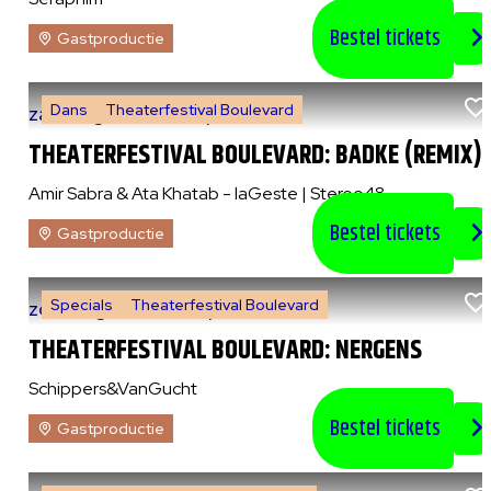
Bestel tickets
Gastproductie
Dans
Theaterfestival Boulevard
za 8 augustus 2026
|
21:00 uur
THEATERFESTIVAL BOULEVARD: BADKE (REMIX)
Amir Sabra & Ata Khatab - laGeste | Stereo48
Bestel tickets
Gastproductie
Specials
Theaterfestival Boulevard
zo 9 augustus 2026
|
14:00 uur
THEATERFESTIVAL BOULEVARD: NERGENS
Schippers&VanGucht
Bestel tickets
Gastproductie