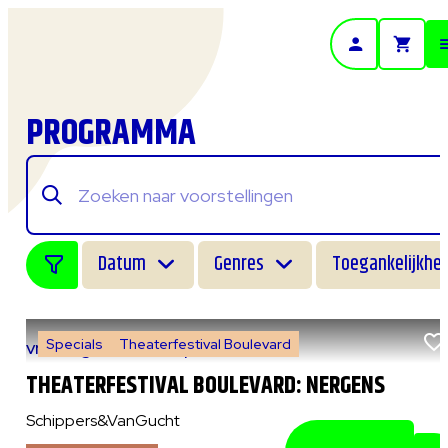
- Home pagina
PROGRAMMA
Datum
Genres
Toegankelijkhei
Specials
Theaterfestival Boulevard
vr 7 augustus 2026
|
14:00 uur
THEATERFESTIVAL BOULEVARD: NERGENS
Schippers&VanGucht