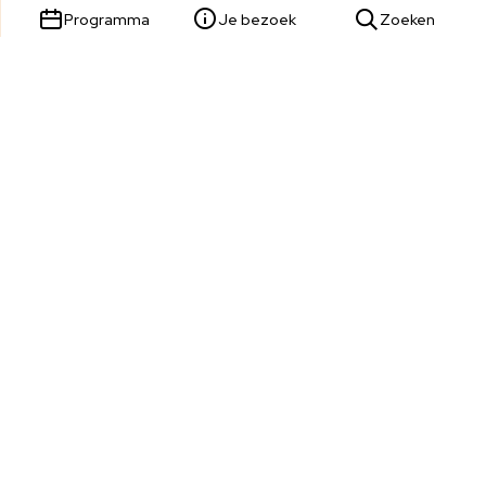
Programma
Je bezoek
Zoeken
Parade 23,
5211 KL 's-Hertogenbosch
Tickets & Service:
073 680 9809
Wij zijn telefonisch bereikbaar van dinsdag t/m zondag van
13:00 tot 17:00 uur.