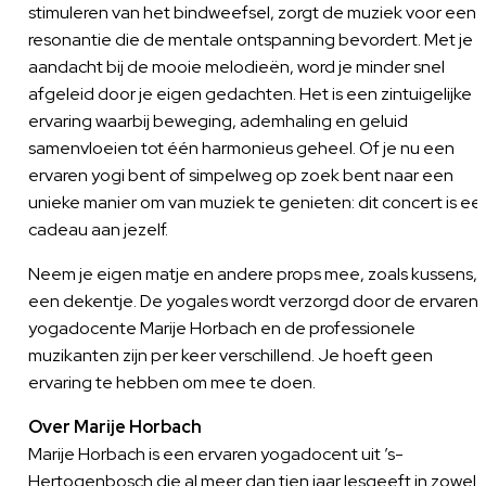
stimuleren van het bindweefsel, zorgt de muziek voor een
resonantie die de mentale ontspanning bevordert. Met je
aandacht bij de mooie melodieën, word je minder snel
afgeleid door je eigen gedachten. Het is een zintuigelijke
ervaring waarbij beweging, ademhaling en geluid
samenvloeien tot één harmonieus geheel. Of je nu een
ervaren yogi bent of simpelweg op zoek bent naar een
unieke manier om van muziek te genieten: dit concert is ee
cadeau aan jezelf.
Neem je eigen matje en andere props mee, zoals kussens,
een dekentje. De yogales wordt verzorgd door de ervaren
yogadocente Marije Horbach en de professionele
muzikanten zijn per keer verschillend. Je hoeft geen
ervaring te hebben om mee te doen.
Over Marije Horbach
Marije Horbach is een ervaren yogadocent uit ’s-
Hertogenbosch die al meer dan tien jaar lesgeeft in zowel