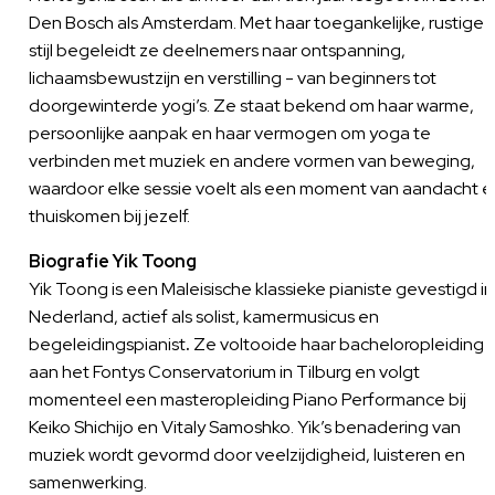
Den Bosch als Amsterdam. Met haar toegankelijke, rustige
stijl begeleidt ze deelnemers naar ontspanning,
lichaamsbewustzijn en verstilling - van beginners tot
doorgewinterde yogi’s. Ze staat bekend om haar warme,
persoonlijke aanpak en haar vermogen om yoga te
verbinden met muziek en andere vormen van beweging,
waardoor elke sessie voelt als een moment van aandacht e
thuiskomen bij jezelf.
Biografie Yik Toong
Yik Toong is een Maleisische klassieke pianiste gevestigd in
Nederland, actief als solist, kamermusicus en
begeleidingspianist
.
Ze voltooide haar bacheloropleiding
aan het Fontys Conservatorium in Tilburg en volgt
momenteel een masteropleiding Piano Performance bij
Keiko Shichijo en Vitaly Samoshko. Yik’s benadering van
muziek wordt gevormd door veelzijdigheid, luisteren en
samenwerking.