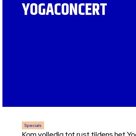
YOGACONCERT
Specials
Kom volledig tot rust tijdens het Yo