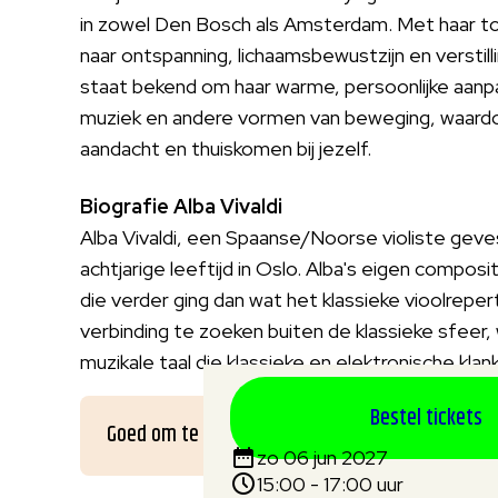
in zowel Den Bosch als Amsterdam. Met haar toe
naar ontspanning, lichaamsbewustzijn en verstil
staat bekend om haar warme, persoonlijke aan
muziek en andere vormen van beweging, waardo
aandacht en thuiskomen bij jezelf.
Biografie Alba Vivaldi
Alba Vivaldi, een Spaanse/Noorse violiste gevest
achtjarige leeftijd in Oslo. Alba's eigen compo
die verder ging dan wat het klassieke vioolrep
verbinding te zoeken buiten de klassieke sfeer,
muzikale taal die klassieke en elektronische kl
Bestel tickets
Goed om te weten
zo 06 jun 2027
15:00 - 17:00 uur