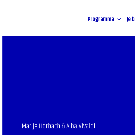
Stadsprogramma's
Toegankeli
- Home pagina
Jongeren
Route & p
Programma
Je 
Marije Horbach & Alba Vivaldi