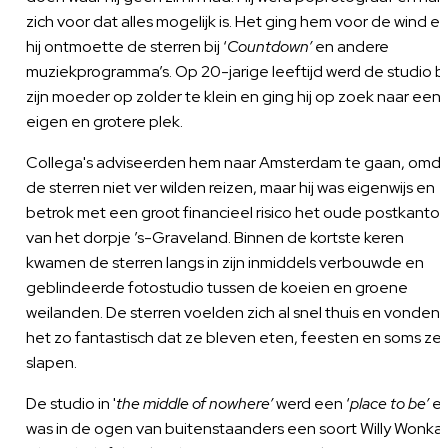
zich voor dat alles mogelijk is. Het ging hem voor de wind e
hij ontmoette de sterren bij ‘
Countdown’
en andere
muziekprogramma’s. Op 20-jarige leeftijd werd de studio bi
zijn moeder op zolder te klein en ging hij op zoek naar een
eigen en grotere plek.
Collega's adviseerden hem naar Amsterdam te gaan, omd
de sterren niet ver wilden reizen, maar hij was eigenwijs en
betrok met een groot financieel risico het oude postkantoo
van het dorpje ’s-Graveland. Binnen de kortste keren
kwamen de sterren langs in zijn inmiddels verbouwde en
geblindeerde fotostudio tussen de koeien en groene
weilanden. De sterren voelden zich al snel thuis en vonden
het zo fantastisch dat ze bleven eten, feesten en soms zel
slapen.
De studio in '
the middle of nowhere’
werd een ‘
place to be’
e
was in de ogen van buitenstaanders een soort Willy Wonka’