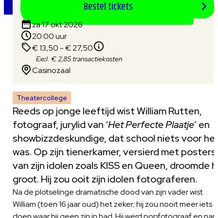
Bestel tickets
za 17 okt 2026
20:00 uur
€ 13,50 - € 27,50
Excl. € 2,85 transactiekosten
Casinozaal
Theatercollege
Reeds op jonge leeftijd wist William Rutten,
fotograaf, jurylid van ‘
Het Perfecte Plaatje
’ en
showbizzdeskundige, dat school niets voor h
was. Op zijn tienerkamer, versierd met posters
van zijn idolen zoals KISS en Queen, droomde hi
groot. Hij zou ooit zijn idolen fotograferen.
Na de plotselinge dramatische dood van zijn vader wist
William (toen 16 jaar oud) het zeker; hij zou nooit meer iets
doen waar hij geen zin in had. Hij werd popfotograaf en na