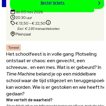
Bestel tickets
do 05 nov 2026
20:30 uur
€ 13,50 - € 22,50
Excl. € 2,85 transactiekosten
Pleinzaal
Toneel
Het schoolfeest is in volle gang. Plotseling
ontstaat er chaos: een gevecht, een
schreeuw... en een mes. Wat is er gebeurd? In
Time Machine
beland je op een middelbare
school waar de tijd stilgezet en teruggespoeld
kan worden. Wie is er gestoken en wie heeft he
gedaan?
Wie vertelt de waarheid?
Als publiek zit je op tribunes tegenover elkaar, met de plaa