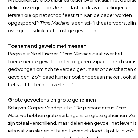
delict tussen jullie in. Je ziet flashbacks van leerlingen en
leraren die op het schoolfeest zijn. Kan de dader worden
opgespoord?
Time Machine
is een sci-fi theatervoorstellin
over groepsdruk met ernstige gevolgen.
Toenemend geweld met messen
Regisseur Noël Fischer: “
Time Machine
gaat over het
toenemende geweld onder jongeren. Zij voelen zich soms
gedwongen om zich te verdedigen, maar onderschatten d
gevolgen. Zo'n daad kun je nooit ongedaan maken, ook al
het slachtoffer het overleeft.”
Grote gevoelens en grote geheimen
Schrijver Casper Vandeputte: “De personages in
Time
Machine
hebben grote verlangens en grote geheimen. Ze
zijn totaal verschillend, maar delen één gevoel; het leven is
iets wat kan slagen of falen. Leven of dood. Jij of ik. In zo’n