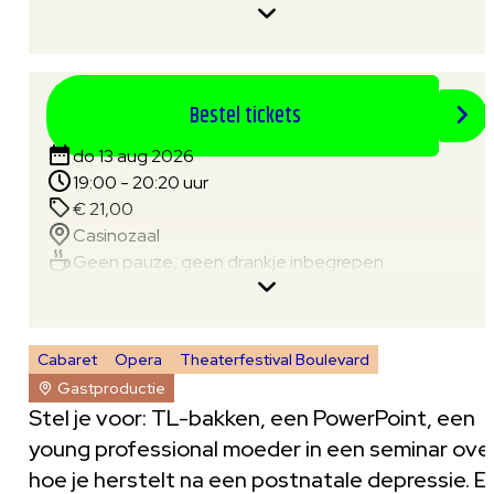
Bestel tickets
do 13 aug 2026
19:00 - 20:20 uur
€ 21,00
Casinozaal
Geen pauze, geen drankje inbegrepen
Cabaret
Opera
Theaterfestival Boulevard
Gastproductie
Stel je voor: TL-bakken, een PowerPoint, een
young professional moeder in een seminar ove
hoe je herstelt na een postnatale depressie. E