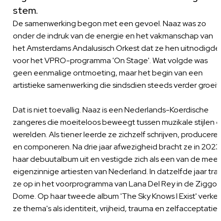
stem.
De samenwerking begon met een gevoel. Naaz was zo
onder de indruk van de energie en het vakmanschap van
het Amsterdams Andalusisch Orkest dat ze hen uitnodigde
voor het VPRO-programma 'On Stage'. Wat volgde was
geen eenmalige ontmoeting, maar het begin van een
artistieke samenwerking die sindsdien steeds verder groeit
Dat is niet toevallig. Naaz is een Nederlands-Koerdische
zangeres die moeiteloos beweegt tussen muzikale stijlen 
werelden. Als tiener leerde ze zichzelf schrijven, producere
en componeren. Na drie jaar afwezigheid bracht ze in 2023
haar debuutalbum uit en vestigde zich als een van de mees
eigenzinnige artiesten van Nederland. In datzelfde jaar tra
ze op in het voorprogramma van Lana Del Rey in de Ziggo
Dome. Op haar tweede album 'The Sky Knows I Exist' verke
ze thema's als identiteit, vrijheid, trauma en zelfacceptatie.