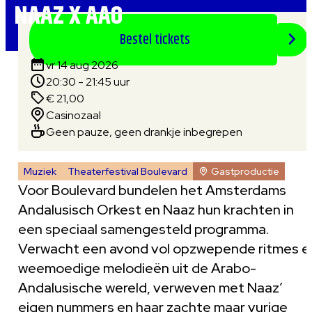
NAAZ X AAO
Bestel tickets
vr 14 aug 2026
20:30 - 21:45 uur
€ 21,00
Casinozaal
Geen pauze, geen drankje inbegrepen
Muziek
Theaterfestival Boulevard
Gastproductie
Voor Boulevard bundelen het Amsterdams
Andalusisch Orkest en Naaz hun krachten in
een speciaal samengesteld programma.
Verwacht een avond vol opzwepende ritmes e
weemoedige melodieën uit de Arabo-
Andalusische wereld, verweven met Naaz’
eigen nummers en haar zachte maar vurige