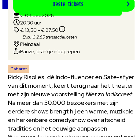
Bestel tickets
vr 04 dec 2026
20:30 uur
€ 13,50 - € 27,50
Excl. € 2,85 transactiekosten
Pleinzaal
Pauze, drankje inbegrepen
Cabaret
Ricky Risolles, dé Indo-fluencer en Saté-sfyer
van dit moment, keert terug naar het theater
met zijn nieuwe voorstelling
Niet zo Indiscreet…
Na meer dan 50.000 bezoekers met zijn
eerdere shows brengt hij een warme, muzikale
en herkenbare comedyshow over afscheid,
tradities en het eeuwige aanpassen.
Waar zijn eerste show draaide om verbinding en zijn tweed