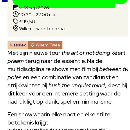
vr 18 sep 2026
20:30 - 22:00 uur
€ 19,50
Willem Twee Toonzaal
Klassiek
Willem Twee
Met zijn nieuwe tour
the art of not doing
keert
praam
terug naar de essentie. Na de
multidisciplinaire shows met film bij
between tw
poles
en een combinatie van zandkunst en
strijkkwintet bij
hush the unquiet mind
, kiest hij
dit keer voor een intiemere setting waar de
nadruk ligt op klank, spel en minimalisme.
Een show waarin elke noot en elke stilte
betekenis krijgt.