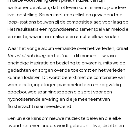
In deze voorstelling deelt
praam
muziek van zijn
aankomende album, dat tot leven komt in een bijzondere
live-opstelling. Samen met een cellist en gewapend met
loop-stations bouwen zij de composities laag voor laag op.
Het resultaat is een hypnotiserend samenspel van melodie
en ruimte, waarin minimalisme en emotie elkaar vinden.
Waar het vorige album verhaalde over het verleden, draait
the art of not doing
om het ‘nu’ – dit moment – waarin
oneindige inspiratie en bezieling te ervaren is, mits we de
gedachten en zorgen over de toekomst en het verleden
kunnen loslaten. Dit wordt bereikt met de combinatie van
warme cello, ingetogen pianomelodieën en zorgvuldig
opgebouwde spanningsbogen die zorgt voor een
hypnotiserende ervaring en die je meeneemt van
fluisterzacht naar meeslepend.
Een unieke kans om nieuwe muziek te beleven die elke
avond net even anders wordt gebracht – live, dichtbij en