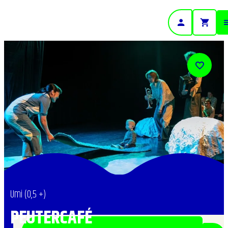
- Home pagina
Umi (0,5 +)
PEUTERCAFÉ