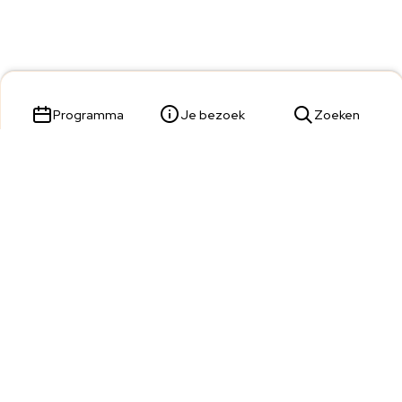
Programma
Je bezoek
Zoeken
Parade 23,
5211 KL 's-Hertogenbosch