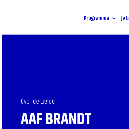
Stadsprogramma's
Toegankeli
- Home pagina
Jongeren
Route & p
Programma
Je 
Over de Liefde
AAF BRANDT