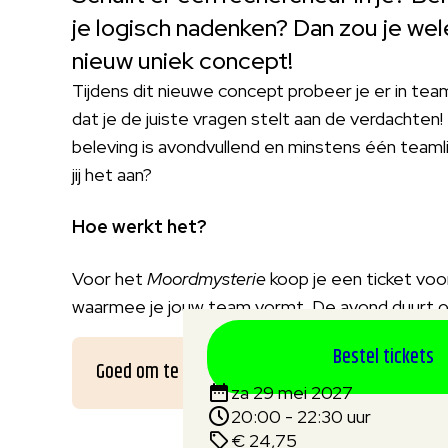
je logisch nadenken? Dan zou je we
nieuw uniek concept!
Tijdens dit nieuwe concept probeer je er in te
dat je de juiste vragen stelt aan de verdachte
beleving is avondvullend en minstens één teamli
jij het aan?
Hoe werkt het?
Voor het
Moordmysterie
koop je een ticket voo
waarmee je jouw team vormt. De avond duurt o
Bestel tickets
Goed om te weten
za 29 mei 2027
20:00 - 22:30 uur
€ 24,75