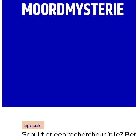
MOORDMYSTERIE
Specials
Schuilt er een rechercheur in je? B