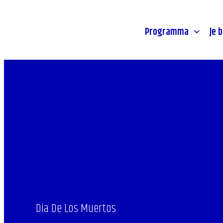
Stadsprogramma's
Toegankeli
- Home pagina
Jongeren
Route & p
Programma
Je 
Dia De Los Muertos