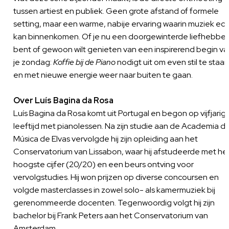
tussen artiest en publiek. Geen grote afstand of formele
setting, maar een warme, nabije ervaring waarin muziek ech
kan binnenkomen. Of je nu een doorgewinterde liefhebber
bent of gewoon wilt genieten van een inspirerend begin va
je zondag:
Koffie bij de Piano
nodigt uit om even stil te staan
en met nieuwe energie weer naar buiten te gaan.
Over Luís Bagina da Rosa
Luís Bagina da Rosa komt uit Portugal en begon op vijfjarig
leeftijd met pianolessen. Na zijn studie aan de Academia d
Música de Elvas vervolgde hij zijn opleiding aan het
Conservatorium van Lissabon, waar hij afstudeerde met he
hoogste cijfer (20/20) en een beurs ontving voor
vervolgstudies. Hij won prijzen op diverse concoursen en
volgde masterclasses in zowel solo- als kamermuziek bij
gerenommeerde docenten. Tegenwoordig volgt hij zijn
bachelor bij Frank Peters aan het Conservatorium van
Amsterdam.