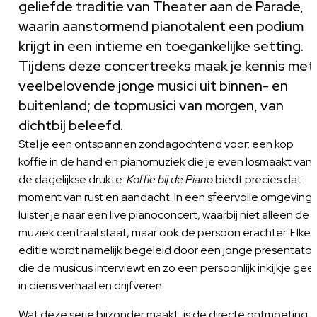
geliefde traditie van Theater aan de Parade,
waarin aanstormend pianotalent een podium
krijgt in een intieme en toegankelijke setting.
Tijdens deze concertreeks maak je kennis met
veelbelovende jonge musici uit binnen- en
buitenland; de topmusici van morgen, van
dichtbij beleefd.
Stel je een ontspannen zondagochtend voor: een kop
koffie in de hand en pianomuziek die je even losmaakt van
de dagelijkse drukte.
Koffie bij de Piano
biedt precies dat
moment van rust en aandacht. In een sfeervolle omgeving
luister je naar een live pianoconcert, waarbij niet alleen de
muziek centraal staat, maar ook de persoon erachter. Elke
editie wordt namelijk begeleid door een jonge presentator
die de musicus interviewt en zo een persoonlijk inkijkje gee
in diens verhaal en drijfveren.
Wat deze serie bijzonder maakt, is de directe ontmoeting