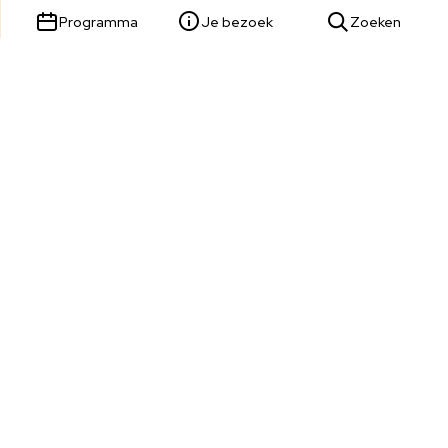
Programma
Je bezoek
Zoeken
Parade 23,
5211 KL 's-Hertogenbosch
Tickets & Service:
073 680 9809
Wij zijn telefonisch bereikbaar van dinsdag t/m zondag van
13:00 tot 17:00 uur.