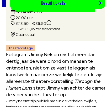
Bestel tickets
do 04 mrt 2027
20:00 uur
€ 13,50 - € 36,50
Excl. € 2,85 transactiekosten
Casinozaal
Theatercollege
Fotograaf Jimmy Nelson reist al meer dan
dertig jaar de wereld rond om mensen te
ontmoeten, niet om ze vast te leggen als
kunstwerk maar om ze werkelijk te zien. In zijn
allereerste theatervoorstelling
Through the
Human Lens
stapt Jimmy van achter de camer
de vloer van het theater op.
Jimmy neemt zijn publiek mee in de verhalen, twijfels,
inzichten en intieme momenten die zijn werk hebben