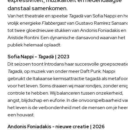
expressiviteit, muzikaliteit en hedendaagse
danstaal samenkomen.
Van het theatrale en speelse
Tagadà
van Sofia Nappi en he
vrolijk energieke
Flabbergast
van Gustavo Ramírez Sansano
tot twee gloednieuwe stukken van Andonis Foniadakis en
Aristide Rontini. Een dynamische dansavond waarvan het
publiek helemaal oplaadt.
Sofia Nappi –
Tagadà
| 2023
Dit seizoen toont Introdans haar succesvolle groepscreatie
Tagadà
, op muziek van onder meer Daft Punk. Nappi
gebruikt de Italiaanse kermisattractie tagadà als metafoor
voor het leven. Soms draaien wij maar rondjes, zonder enig
controle te hebben. Wij balanceren tussen onzekerheid,
angst, blijdschap en euforie. In die onvoorspelbaarheid van
het leven is de verbondenheid met de mensen om je heen
een houvast.
Andonis Foniadakis - nieuwe creatie | 2026