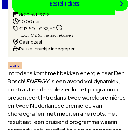
Bestel tickets
di 20 okt 2026
20:00 uur
€ 13,50 - € 32,50
Excl. € 2,85 transactiekosten
Casinozaal
Pauze, drankje inbegrepen
Dans
Introdans komt met bakken energie naar Den
Bosch!
ENERGY
is een avond vol dynamiek,
contrast en dansplezier. In het programma
presenteert Introdans twee wereldpremières
en twee Nederlandse premières van
choreografen met mediterrane roots.
Het
resultaat: een bruisend programma waarin