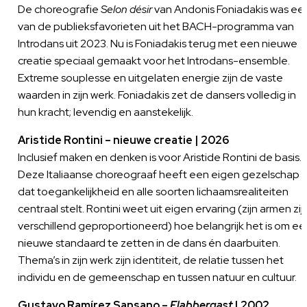
De choreografie
Selon désir
van Andonis Foniadakis was ee
van de publieksfavorieten uit het BACH-programma
van
Introdans uit 2023. Nu is Foniadakis terug met een nieuwe
creatie speciaal gemaakt voor het Introdans-ensemble.
Extreme souplesse en uitgelaten energie zijn de vaste
waarden in zijn werk. Foniadakis zet de dansers volledig in
hun kracht; levendig en aanstekelijk.
Aristide Rontini – nieuwe creatie | 2026
Inclusief maken en denken is voor Aristide Rontini de basis.
Deze Italiaanse choreograaf heeft een eigen gezelschap
dat toegankelijkheid en alle soorten lichaamsrealiteiten
centraal stelt. Rontini weet uit eigen ervaring (zijn armen zij
verschillend geproportioneerd) hoe belangrijk het is om ee
nieuwe standaard te zetten in de dans én daarbuiten.
Thema’s in zijn werk zijn identiteit, de relatie tussen het
individu en de gemeenschap en tussen natuur en cultuur.
Gustavo Ramírez Sansano –
Flabbergast
| 2002