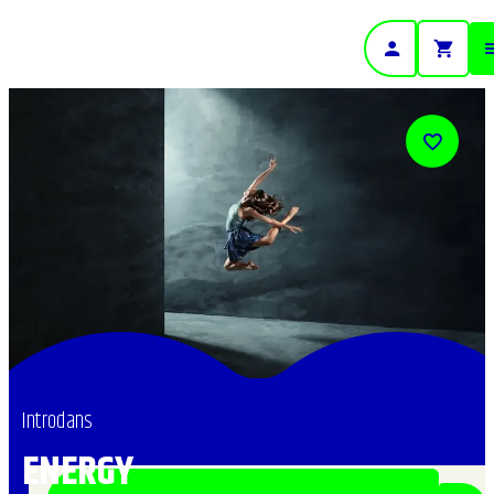
- Home pagina
Introdans
ENERGY