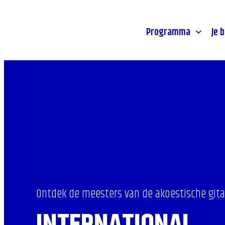
Stadsprogramma's
Toegankeli
- Home pagina
Jongeren
Route & p
Programma
Je 
Ontdek de meesters van de akoestische gita