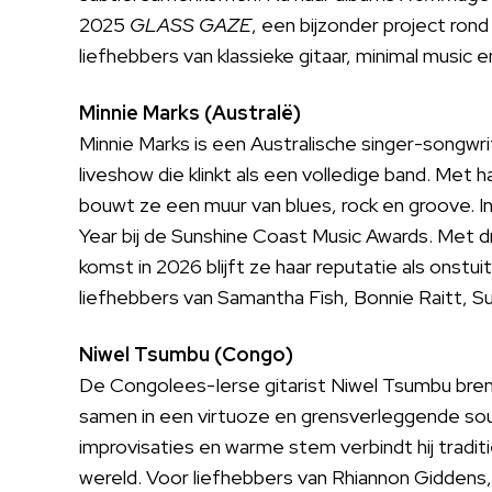
2025
GLASS GAZE
, een bijzonder project rond
liefhebbers van klassieke gitaar, minimal music
Minnie Marks (Australë)
Minnie Marks is een Australische singer-songwrit
liveshow die klinkt als een volledige band. Met
bouwt ze een muur van blues, rock en groove. I
Year bij de Sunshine Coast Music Awards. Met d
komst in 2026 blijft ze haar reputatie als onstu
liefhebbers van Samantha Fish, Bonnie Raitt, S
Niwel Tsumbu (Congo)
De Congolees-Ierse gitarist Niwel Tsumbu brengt
samen in een virtuoze en grensverleggende sou
improvisaties en warme stem verbindt hij tradit
wereld. Voor liefhebbers van Rhiannon Giddens, 