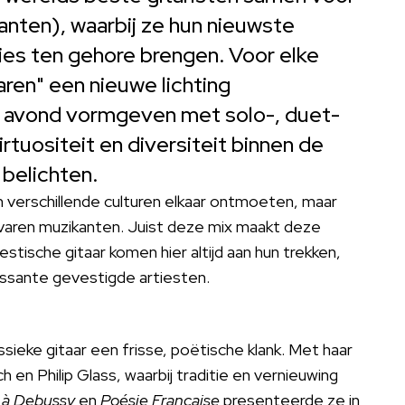
kanten), waarbij ze hun nieuwste
ies ten gehore brengen. Voor elke
ren" een nieuwe lichting
e avond vormgeven met solo-, duet-
tuositeit en diversiteit binnen de
 belichten.
en verschillende culturen elkaar ontmoeten, maar
aren muzikanten. Juist deze mix maakt deze
stische gitaar komen hier altijd aan hun trekken,
essante gevestigde artiesten.
sieke gitaar een frisse, poëtische klank. Met haar
en Philip Glass, waarbij traditie en vernieuwing
à Debussy
en
Poésie Française
presenteerde ze in