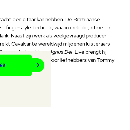
acht één gitaar kan hebben. De Braziliaanse
ze fingerstyle techniek, waarin melodie, ritme en
ank. Naast zijn werk als veelgevraagd producer
reikt Cavalcante wereldwijd miljoenen luisteraars
Oceans
,
Hallelujah
en
Agnus Dei
. Live brengt hij
l en technische klasse. Voor liefhebbers van Tommy
wee
ke crossover.