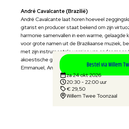
André Cavalcante (Brazilië)
André Cavalcante laat horen hoeveel zeggingskr
gitarist en producer staat bekend om zijn virtuo
harmonie samenvallen in een warme, gelaagde kl
voor grote namen uit de Braziliaanse muziek, be
met zijn instrumentale versies van onder meer
akoestische gitaarmuziek vol verfijning, gevoe
Bestel via Willem T
Emmanuel, Andy McKee, Sungha Jung en klassie
za 24 okt 2026
20:30 - 22:00 uur
€ 29,50
Willem Twee Toonzaal