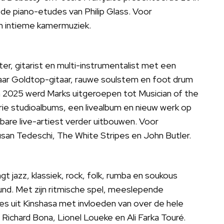
 de piano-etudes van Philip Glass. Voor
 en intieme kamermuziek.
er, gitarist en multi-instrumentalist met een
 haar Goldtop-gitaar, rauwe soulstem en foot drum
n 2025 werd Marks uitgeroepen tot Musician of the
rie studioalbums, een livealbum en nieuw werk op
itbare live-artiest verder uitbouwen. Voor
usan Tedeschi, The White Stripes en John Butler.
 jazz, klassiek, rock, folk, rumba en soukous
nd. Met zijn ritmische spel, meeslepende
ies uit Kinshasa met invloeden van over de hele
Richard Bona, Lionel Loueke en Ali Farka Touré.