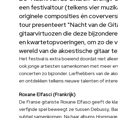
een festivaltour (telkens vier muzi
originele composities én coververs
tour presenteert "Nacht van de Gita
gitaarvirtuozen die deze bijzonder
en kwartetopvoeringen, om zo de vir
wereld van de akoestische gitaar te
Het festival is extra boeiend doordat niet alle
ook jonge artiesten samenkomen met meer erv
concerten zo bijzonder. Liefhebbers van de akoe
en ontdekken telkens nieuwe talenten of inter
Roxane Elfasci (Frankrijk)
De Franse gitariste Roxane Elfasci geeft de klas
verfijnde spel beweegt ze tussen Debussy, Bach 
subtiel samenkomen. Na haar albums
Hommage 