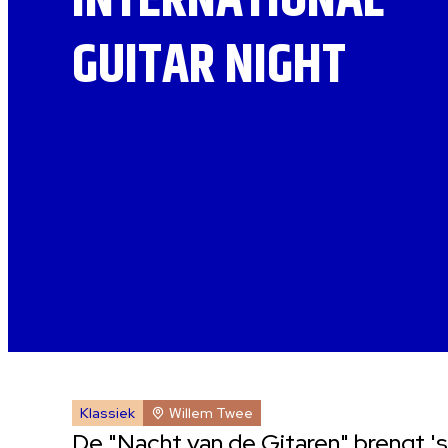
INTERNATIONAL
GUITAR NIGHT
Klassiek
Willem Twee
De "Nacht van de Gitaren" brengt '