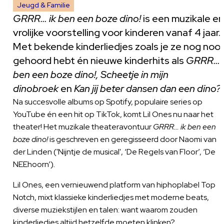
Jeugd & Familie
GRRR… ik ben een boze dino!
is een muzikale en
vrolijke voorstelling voor kinderen vanaf 4 jaar.
Met bekende kinderliedjes zoals je ze nog nooi
gehoord hebt én nieuwe kinderhits als
GRRR… i
ben een boze dino!, Scheetje in mijn
dinobroek
en
Kan jij beter dansen dan een dino?
Na succesvolle albums op Spotify, populaire series op
YouTube én een hit op TikTok, komt Lil Ones nu naar het
theater! Het muzikale theateravontuur
GRRR… ik ben een
boze dino!
is geschreven en geregisseerd door Naomi van
der Linden ('Nijntje de musical', ‘De Regels van Floor’, ‘De
NEEhoorn’)
.
Lil Ones, een vernieuwend platform van hiphoplabel Top
Notch, mixt klassieke kinderliedjes met moderne beats,
diverse muziekstijlen en talen: want waarom zouden
kinderliedjes altijd hetzelfde moeten klinken?