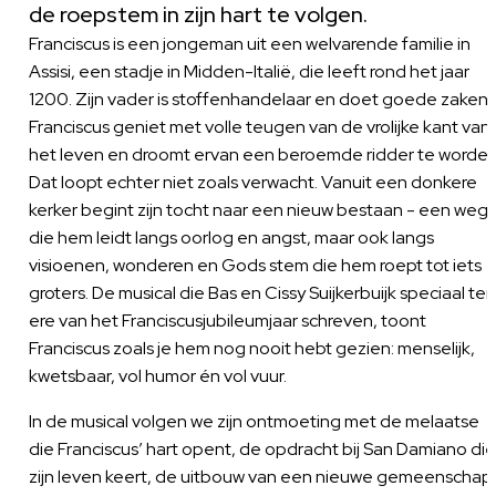
de roepstem in zijn hart te volgen.
Franciscus is een jongeman uit een welvarende familie in
Assisi, een stadje in Midden-Italië, die leeft rond het jaar
1200. Zijn vader is stoffenhandelaar en doet goede zaken.
Franciscus geniet met volle teugen van de vrolijke kant van
het leven en droomt ervan een beroemde ridder te worden
Dat loopt echter niet zoals verwacht. Vanuit een donkere
kerker begint zijn tocht naar een nieuw bestaan - een weg
die hem leidt langs oorlog en angst, maar ook langs
visioenen, wonderen en Gods stem die hem roept tot iets
groters. De musical die Bas en Cissy Suijkerbuijk speciaal ter
ere van het Franciscusjubileumjaar schreven, toont
Franciscus zoals je hem nog nooit hebt gezien: menselijk,
kwetsbaar, vol humor én vol vuur.
In de musical volgen we zijn ontmoeting met de melaatse
die Franciscus’ hart opent, de opdracht bij San Damiano die
zijn leven keert, de uitbouw van een nieuwe gemeenschap