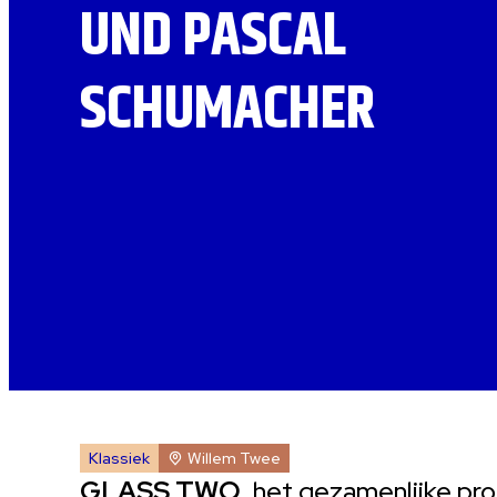
UND PASCAL
SCHUMACHER
Klassiek
Willem Twee
GLASS TWO
, het gezamenlijke pr