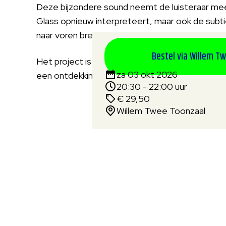
Deze bijzondere sound neemt de luisteraar mee o
Glass opnieuw interpreteert, maar ook de subtie
naar voren brengt.
Bestel via Willem T
Het project is niet alleen een hommage aan ee
za 03 okt 2026
een ontdekkingstocht langs nieuwe klanklandsch
20:30 - 22:00 uur
€ 29,50
Willem Twee Toonzaal