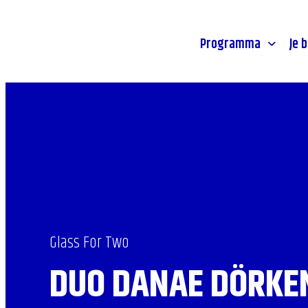
Stadsprogramma's
Toegankeli
- Home pagina
Jongeren
Route & p
Programma
Je 
Glass For Two
DUO DANAE DÖRKE