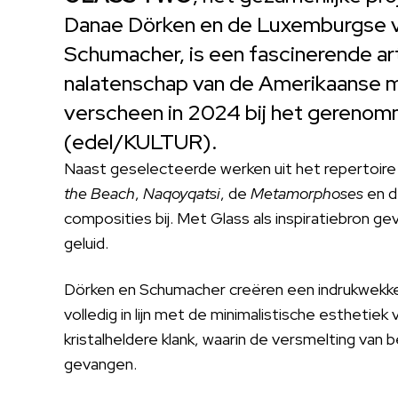
Danae Dörken en de Luxemburgse vi
Schumacher, is een fascinerende art
nalatenschap van de Amerikaanse mi
verscheen in 2024 bij het gereno
(edel/KULTUR).
Naast geselecteerde werken uit het repertoire
the Beach
,
Naqoyqatsi
, de
Metamorphoses
en 
composities bij. Met Glass als inspiratiebron ge
geluid.
Dörken en Schumacher creëren een indrukwekke
volledig in lijn met de minimalistische esthetiek 
kristalheldere klank, waarin de versmelting van
gevangen.