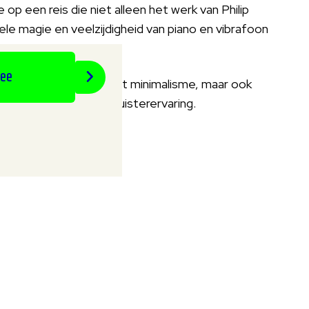
p een reis die niet alleen het werk van Philip
le magie en veelzijdigheid van piano en vibrafoon
wee
n grootmeester van het minimalisme, maar ook
appen en een unieke luisterervaring.