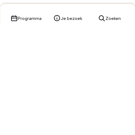
Programma
Je bezoek
Zoeken
Parade 23,
5211 KL 's-Hertogenbosch
Tickets & Service:
073 680 9809
Wij zijn telefonisch bereikbaar van dinsdag t/m zondag van