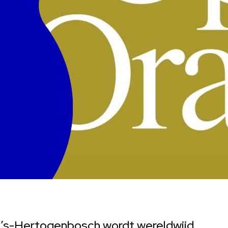
n ’s-Hertogenbosch wordt wereldwijd