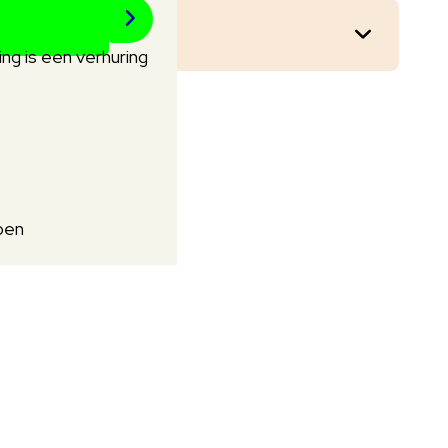
ng is een verhuring
pen