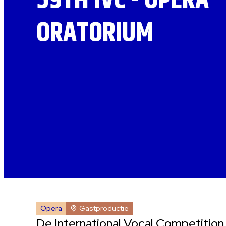
59TH IVC - OPERA
ORATORIUM
Opera
Gastproductie
De International Vocal Competitio