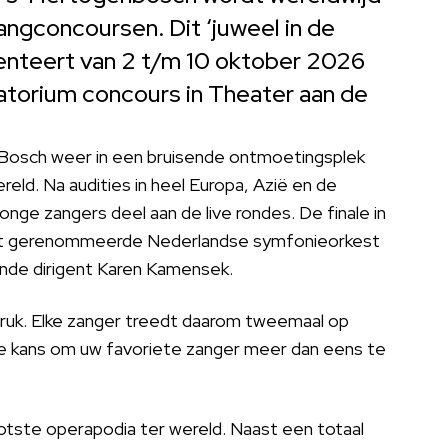
angconcoursen. Dit ‘juweel in de
senteert van 2 t/m 10 oktober 2026
atorium concours in Theater aan de
Bosch weer in een bruisende ontmoetingsplek
d. Na audities in heel Europa, Azië en de
ge zangers deel aan de live rondes. De finale in
het gerenommeerde Nederlandse symfonieorkest
ende dirigent Karen Kamensek.
adruk. Elke zanger treedt daarom tweemaal op
ere kans om uw favoriete zanger meer dan eens te
otste operapodia ter wereld. Naast een totaal