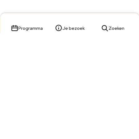
Programma
Je bezoek
Zoeken
Parade 23,
5211 KL 's-Hertogenbosch
Tickets & Service:
073 680 9809