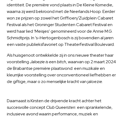
identiteit. De première vond plaats in De Kleine Komedie,
waarna zij werd bekroond met de Neerlands Hoop. Eerder
won ze prijzen op zowel het Griffioen/Zuidplein Cabaret
Festival als het Groninger Studenten Cabaret Festival en
werd haar lied ‘Meisjes’ genomineerd voor de Annie M.G.
Schmidtprijs. In ’s-Hertogenbosch is zij bovendien al jaren
een vaste publieksfavoriet op Theaterfestival Boulevard.
Als huisgenoot ontwikkelde zij in ons nieuwe theater haar
voorstelling
Jaloezie is een bitch
, waarvan op 2 maart 2024
de Brabantse première plaatsvond: een muzikale en
kleurrijke voorstelling over onconventioneel liefhebben en
de giftige, maar o zo menselijke kracht van jaloezie.
Daarnaast is Kirsten de drijvende kracht achter het
succesvolle concept
Club Queersten
: een sprankelende,
inclusieve avond waarin performance, muziek en