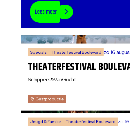
Lees meer
zo 16 augu
Specials
Theaterfestival Boulevard
THEATERFESTIVAL BOULEV
Schippers&VanGucht
Gastproductie
zo 1
Jeugd & Familie
Theaterfestival Boulevard