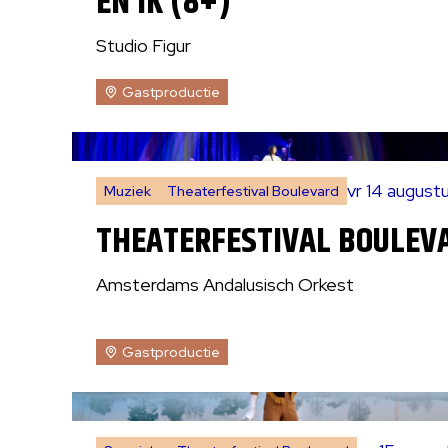
EN IK (8+)
Studio Figur
Gastproductie
vr 14 august
Muziek
Theaterfestival Boulevard
THEATERFESTIVAL BOULEVA
Amsterdams Andalusisch Orkest
Gastproductie