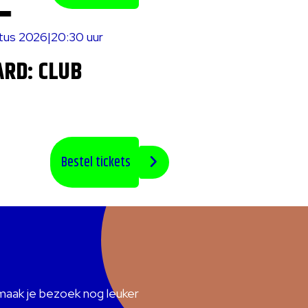
stus 2026
|
20:30 uur
RD: CLUB
Bestel tickets
maak je bezoek nog leuker