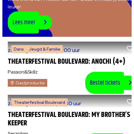
leuker
Lees meer
Dans
Jeugd & Familie
za 8 augustus 2026
|
15:00 uur
THEATERFESTIVAL BOULEVARD: ANOCHI (4+)
Passion&Skillz
Bestel tickets
Gastproductie
Theaterfestival Boulevard
za 8 augustus 2026
|
20:30 uur
THEATERFESTIVAL BOULEVARD: MY BROTHER’S
KEEPER
Seraphim