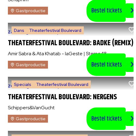
Bestel tickets
Gastproductie
Dans
Theaterfestival Boulevard
za 8 augustus 2026
|
21:00 uur
THEATERFESTIVAL BOULEVARD: BADKE (REMIX)
Amir Sabra & Ata Khatab - laGeste | Stereo48
Bestel tickets
Gastproductie
Specials
Theaterfestival Boulevard
zo 9 augustus 2026
|
14:00 uur
THEATERFESTIVAL BOULEVARD: NERGENS
Schippers&VanGucht
Bestel tickets
Gastproductie