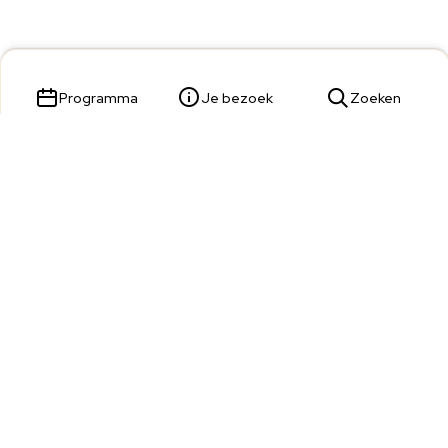
Programma
Je bezoek
Zoeken
Parade 23,
5211 KL 's-Hertogenbosch
Tickets & Service:
073 680 9809