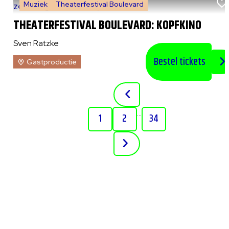
Muziek
Theaterfestival Boulevard
zo 9 augustus 2026
|
15:00 uur
THEATERFESTIVAL BOULEVARD: KOPFKINO
Sven Ratzke
Bestel tickets
Gastproductie
...
1
2
34