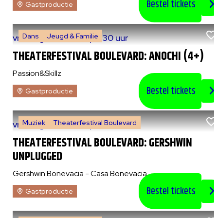
Bestel tickets
Gastproductie
Dans
Jeugd & Familie
vr 7 augustus 2026
|
14:30 uur
THEATERFESTIVAL BOULEVARD: ANOCHI (4+)
Passion&Skillz
Bestel tickets
Gastproductie
Muziek
Theaterfestival Boulevard
vr 7 augustus 2026
|
20:30 uur
THEATERFESTIVAL BOULEVARD: GERSHWIN
UNPLUGGED
Gershwin Bonevacia - Casa Bonevacia
Bestel tickets
Gastproductie