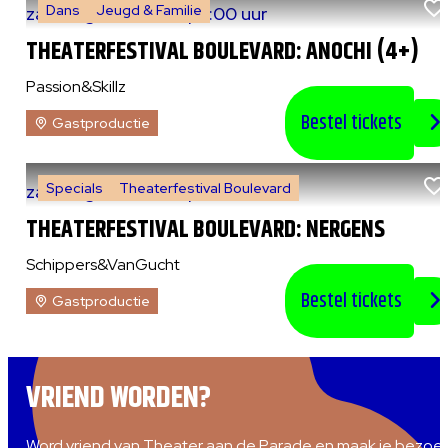
Dans
Jeugd & Familie
za 8 augustus 2026
|
13:00 uur
THEATERFESTIVAL BOULEVARD: ANOCHI (4+)
Passion&Skillz
Bestel tickets
Gastproductie
Specials
Theaterfestival Boulevard
za 8 augustus 2026
|
14:00 uur
THEATERFESTIVAL BOULEVARD: NERGENS
Schippers&VanGucht
Bestel tickets
Gastproductie
VRIEND WORDEN?
Word vriend van Theater aan de Parade en maak je bezoe