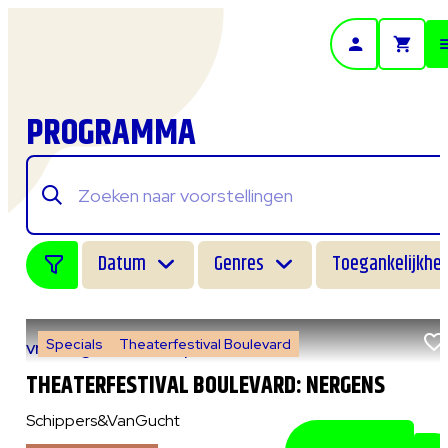
- Home pagina
PROGRAMMA
Datum
Genres
Toegankelijkhei
Specials
Theaterfestival Boulevard
vr 7 augustus 2026
|
14:00 uur
THEATERFESTIVAL BOULEVARD: NERGENS
Schippers&VanGucht