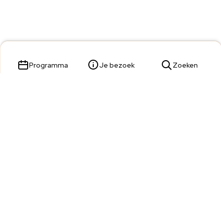
Programma
Je bezoek
Zoeken
Parade 23,
5211 KL 's-Hertogenbosch