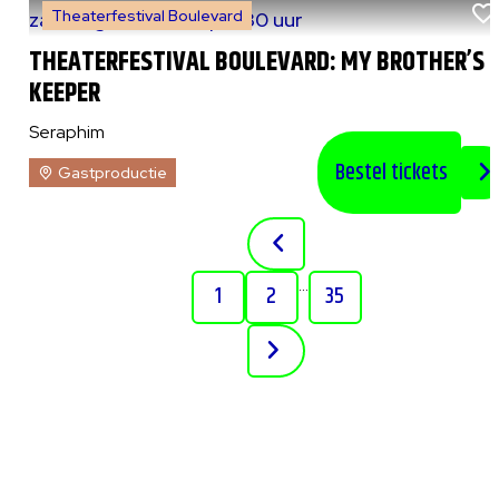
Theaterfestival Boulevard
za 8 augustus 2026
|
20:30 uur
THEATERFESTIVAL BOULEVARD: MY BROTHER’S
KEEPER
Seraphim
Bestel tickets
Gastproductie
...
1
2
35