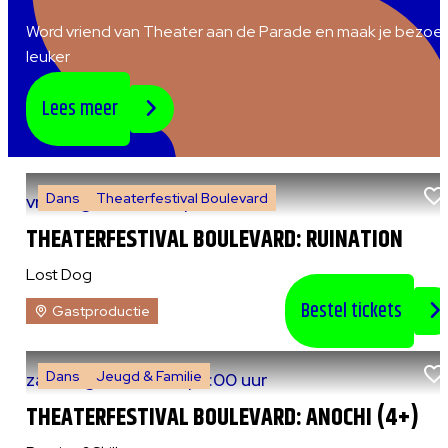
Word vriend van Theater aan de Parade en maak je bezoe
leuker
Lees meer
Dans
Theaterfestival Boulevard
vr 7 augustus 2026
|
20:30 uur
THEATERFESTIVAL BOULEVARD: RUINATION
Lost Dog
Bestel tickets
Gastproductie
Dans
Jeugd & Familie
za 8 augustus 2026
|
13:00 uur
THEATERFESTIVAL BOULEVARD: ANOCHI (4+)