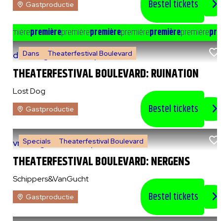
Bestel tickets
Gastproductie
e
première
première
première
première
première
première
première
pre
Dans
Theaterfestival Boulevard
do 6 augustus 2026
|
20:00 uur
THEATERFESTIVAL BOULEVARD: RUINATION
Lost Dog
Bestel tickets
Gastproductie
Specials
Theaterfestival Boulevard
vr 7 augustus 2026
|
14:00 uur
THEATERFESTIVAL BOULEVARD: NERGENS
Schippers&VanGucht
Bestel tickets
Gastproductie