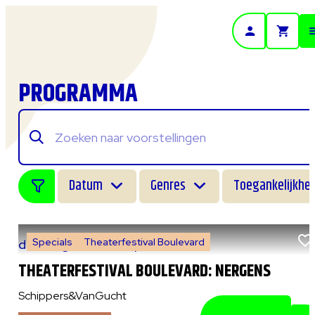
- Home pagina
PROGRAMMA
Datum
Genres
Toegankelijkhei
Specials
Theaterfestival Boulevard
do 6 augustus 2026
|
14:00 uur
THEATERFESTIVAL BOULEVARD: NERGENS
Schippers&VanGucht